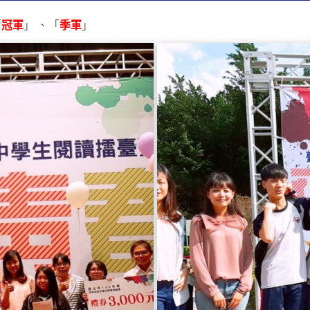
「
冠軍
」 、「
季軍
」