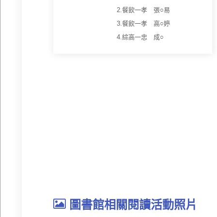
2.餐飲一孝 張○易
3.餐飲一孝 高○婷
4.綜高一忠 成○
圖書館相關閱讀活動照片