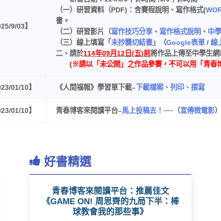
（一）研習資料（PDF)：含賽程說明、寫作格式(
WO
書。
25/9/03】
（二）研習影片（
寫作技巧分享
、
寫作格式說明
、
中
（三）線上填寫「
未抄襲切結書
」（
Google表單
/
線上
二、請於
114年09月12日(五)前
將作品上傳至中學生網
(※請以「未公開」之作品參賽，不可以用「青春博
23/01/10】
《人間福報》學習單下載
–
下載檔案、列印、撰寫
23/01/10】
青春博客來閱讀平台
–
馬上投稿去！
──（
宣傳微電影
）
好書精選
青春博客來閱讀平台：推薦佳文
《GAME ON! 周思齊的九局下半：棒
球教會我的那些事》