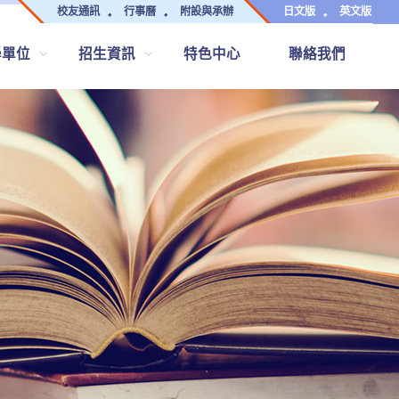
校友通訊
行事曆
附設與承辦
日文版
英文版
學單位
招生資訊
特色中心
聯絡我們