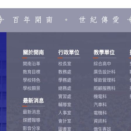
關於開南
行政單位
教學單位
開南沿革
校長室
綜合高中
教育目標
教務處
廣告設計科
學校特色
學務處
餐飲管理科
學校願景
總務處
照顧服務科
實習處
機電科
最新消息
輔導室
汽車科
最新消息
人事室
電機科
媒體報導
會計室
資訊科
影音分享
圖書室
僑生專班