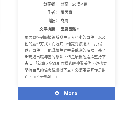
分享者：
綜高一忠 吳○謙
作者：
周思齊
出版：
商周
文章標題：
面對困難。
周思齊進到職棒後所發生大大小小的事件，以及
他的處理方式，而這其中他提到被捲入「打假
球」事件，是他職棒生涯中最低潮的時候，甚至
出現退出職棒圈的想法，但是最後他選擇堅持下
去….「就算大家都用異樣的眼神看著你，你也要
堅持自己的信念繼續撐下去，必須用證明你是對
的，而不是逃避。」
More