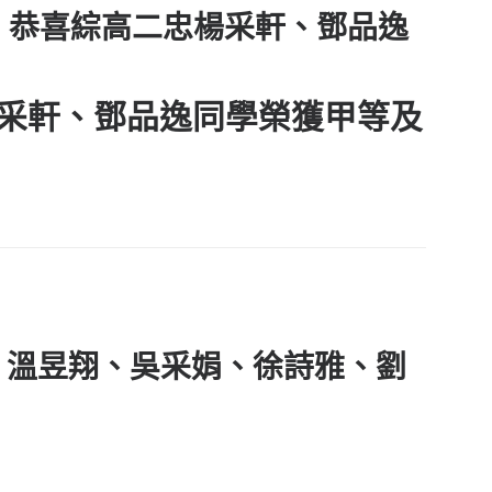
比賽，恭喜綜高二忠楊采軒、鄧品逸
采軒
、
鄧品逸
同學榮獲
甲等及
建華、溫昱翔、吳采娟、徐詩雅、劉