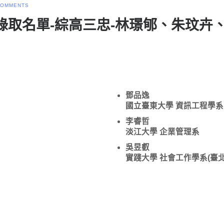
COMMENTS
學繁星錄取名單-綜高三忠-林璟郇、朱
鄧品逸
國立臺東大學 資訊工程學系
李睿哲
淡江大學 企業管理系
吳昱叡
實踐大學 社會工作學系(臺北