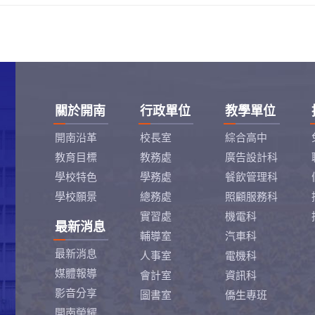
關於開南
行政單位
教學單位
開南沿革
校長室
綜合高中
教育目標
教務處
廣告設計科
學校特色
學務處
餐飲管理科
學校願景
總務處
照顧服務科
實習處
機電科
最新消息
輔導室
汽車科
最新消息
人事室
電機科
媒體報導
會計室
資訊科
影音分享
圖書室
僑生專班
開南榮耀