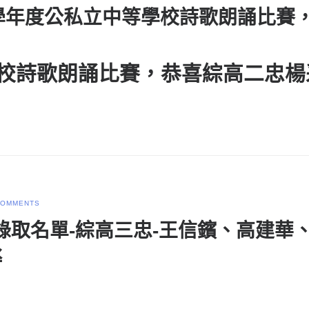
市107學年度公私立中等學校詩歌朗誦
學校詩歌朗誦比賽，恭喜綜高二忠
楊
COMMENTS
學繁星錄取名單-綜高三忠-王信鑌、高
丞