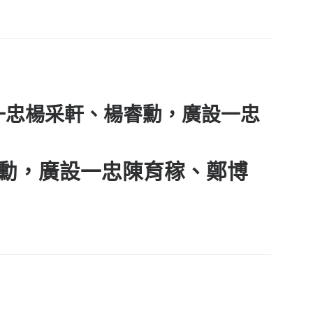
綜高一忠楊采軒、楊睿勳，廣設一忠
勳
，廣設一忠
陳育稼
、
鄭博