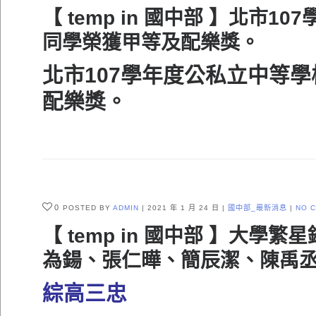
【 temp in 國中部 】北
同學榮獲甲等及配樂獎。
北市107學年度公私立中等
配樂獎。
0
POSTED BY
ADMIN
2021 年 1 月 24 日
國中部_最新消息
NO 
【 temp in 國中部 】大
為鍚、張仁曄、簡辰潔、陳禹
綜高三忠