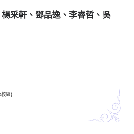
玟卉、楊采軒、鄧品逸、李睿哲、吳
校區)