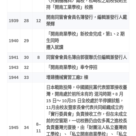
〈只剩機械科〉兩校，松崎松之助校長則主
持「開南工業學校」校務
開南同窗會會員名簿發行，編輯兼發行人戴
1939
28
12
榮輝
「開南商業學校」新校舍完成，第1、2 期
1940
29
生同時
遷入就讀
1941
30
8
同窗會會員名簿由郭復聯氏任編輯兼發行人
1943
32
「開南商業學校」奉令停招
1944
33
增建機械實習工廠2 棟
日本戰敗投降，中國國民黨代表盟軍接收臺
灣，開南處於前所未有的 混沌時期。8 月
15 日～ 10月25 日全校處於半停課狀態，
11月由校友暨家長會代表共同組織成立的
「實行委員會」負責接收工作，但在未成立
前的空窗期，一切校務仍由佐多萬之進校長
8–
1945
34
負責臺灣光復後，由「財團法人私立臺灣商
11
工學校」、「私立開南商業學校」、「私立