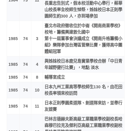
1984
73
11
長重志告別式，假本校活動中心舉行，蔡華
山校長率全校師生悼祭，姊妹校日本正則學
園師生約300 人，亦到場參加
臺北市政府徵收位於中崙《開南商業學校》
校地，籌備興建敦化國中
1985
74
3
第十一屆董事會決議成立《開南升格籌備小
組》樂隊參加台灣區管樂比賽，獲得高中團
體組冠軍
與姊妹校日本鹿兒島實業學校合辦「中日青
1985
74
4
年越野健行比賽」，地點 淡水
1985
74
8
輔導室成立
日本九州工業高等學校師生130 名，由花田
1985
74
10
校長率領來校訪問
日本正則學園柔道隊、劍道隊來訪，並舉行
1985
74
11
友誼賽
巴林吉德赫夫斯高級工業職業學校副校長哈
森穆巴拉克及傑利亞高級工業職業學校副校