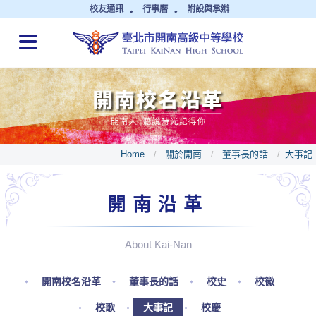
校友通訊
行事曆
附設與承辦
QUICK LINKS
Home
關於開南
董事長的話
大事記
/
/
/
開南沿革
About Kai-Nan
開南校名沿革
董事長的話
校史
校徽
校歌
大事記
校慶