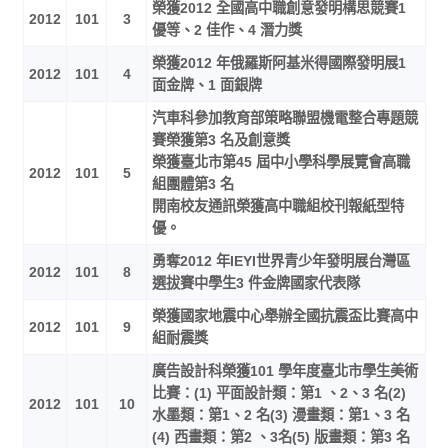
榮獲2012 全國高中職創意發明構思競賽1
2012
101
3
優等、2 佳作、4 潛力獎
榮獲2012 年俄羅斯阿基米得國際發明展1
2012
101
4
面金牌、1 面銀牌
汽車科參加教育部策略聯盟機電整合專題競
賽榮獲第3 名及創意獎
榮獲臺北市第45 屆中小學科學展覽會高職
2012
101
5
組團體第3 名
開南校友通訊榮獲高中職組校刊報紙型特
優。
勇奪2012 年IEYI世界青少年發明展台灣區
2012
101
8
選拔賽中學生3 件金牌國家代表隊
榮獲國家地震中心舉辦全國抗震盃比賽高中
2012
101
9
組耐震獎
廣告設計科榮獲101 學年度臺北市學生美術
比賽：(1) 平面設計類：第1 、2、3 名(2)
2012
101
10
水墨類：第1、2 名(3) 漫畫類：第1、3 名
(4) 西畫類：第2 、3名(5) 版畫類：第3 名