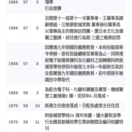
1968
57
5
場舉
行友誼賽
召開第十一屆第十一次董事會，王董事長請
辭通過，公推廖欽福常務 董事接任董事長
1968
57
6
以軍樂為主的開南訪問團，應日本文化及僑
團之邀請，前往進行為期 三週之親善訪問
因實施九年制國民義務教育，本校初級部奉
令停辦，原有班級續辦至畢業為止，同時增
設電子設備修護科及化驗科之訓練類科附設
1968
57
8
補習學校停招中級部土木科一年級新生政府
全面實施九年國民義務教育，初中部逐年被
國民中學取代
為配合電子科、化驗科實驗及實習，機械實
1969
58
3
習工廠增建3 樓，至同年6 月落成。
1970
59
10
新建主任宿舍落成，分配各處室主任住用
附設補習學校20 周年校慶，擴大慶祝並舉
1970
59
11
行全國首創補校學生軍訓檢閱及編印校慶特
刊