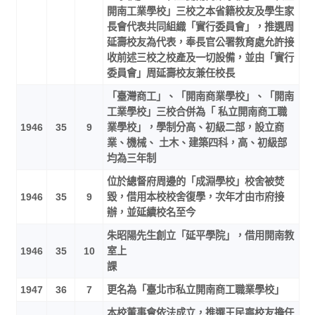
開南工業學校」三校之本省籍校友及學生家
長會代表共同組織「實行委員會」，推選周
延壽校友為代表，奉長官公署教育處允許接
收前述三校之校產及一切設備，並由「實行
委員會」周延壽校友兼任校長
「臺灣商工」、「開南商業學校」、「開南
工業學校」三校合併為「 私立開南商工職
1946
35
9
業學校」，學制分高、初級二部，設立商
業、機械、 土木、建築四科，高、初級部
均為三年制
位於總督府周邊的「成淵學校」校舍被焚
1946
35
9
毀，借用本校校舍復學，次年才由市府接
辦，並延續校名至今
朱昭陽先生創立「延平學院」，借用開南教
1946
35
10
室上
課
1947
36
7
更名為「臺北市私立開南商工職業學校」
本校董事會依法成立，推選王民寧校友擔任