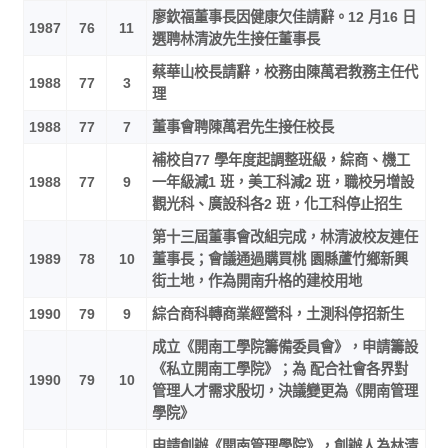
廖欽福董事長因健康欠佳請辭。12 月16 日
1987
76
11
選聘林清波先生接任董事長
蔡華山校長請辭，校務由陳萬君教務主任代
1988
77
3
理
1988
77
7
董事會聘陳萬君先生接任校長
補校自77 學年度起調整班級，綜商、機工
1988
77
9
一年級減1 班，美工科減2 班，職校另增設
觀光科、廣設科各2 班，化工科停止招生
第十三屆董事會改組完成，林清波校友連任
1989
78
10
董事長；會議通過購買桃 園縣蘆竹鄉新興
街土地，作為開南升格的建校用地
1990
79
9
綜合商科轉商業經營科，土測科停招新生
成立《開南工學院籌備委員會》，申請籌設
《私立開南工學院》；為 配合社會各界對
1990
79
10
管理人才需求殷切，決議變更為《開南管理
學院》
申請創辦《開南管理學院》，創辦人為林清