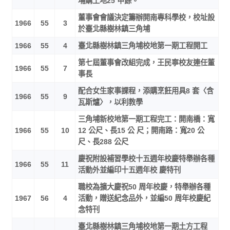
埔購土地25 甲餘。
董事會會議決定籌辦開南專科學校，校址設
1966
55
3
於臺北縣樹林鎮三角埔
1966
55
4
臺北縣樹林鎮三角埔校地第一期工程開工
第七屆董事會改組完成，王民寧校友連任董
1966
55
7
事長
配合女生家事課程，添購烹飪用具8 套〈含
1966
55
9
瓦斯爐〉，以利教學
三角埔新校地第一期工程完工：開南橋：寬
1966
55
10
12 公尺、長15 公 尺；開南路：寬20 公
尺、長288 公尺
慶祝附設補習學校十五週年校慶特舉辦各種
1966
55
11
活動外並編印十五週年校 慶特刊
職校為擴大慶祝50 周年校慶，特舉辦各種
1967
56
4
活動，贈送紀念品外，並編50 周年校慶紀
念特刊
臺北縣樹林鎮三角埔校地第一期土方工程