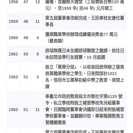
1958
47
12
層樓，並翻修大禮堂〈工程費新台幣120 萬
元〉，至1959 年( 民48 年) 元月竣工
第五屆董事會改組完成，王民寧校友連任董
1959
48
11
事長
獲頒職業學校辦理成績優良獎金77 萬元
1960
49
4
（最高額）
排球隊應日本全國排球聯盟之邀請，前往日
1961
50
9
本訪問並舉行友誼賽，10 月返國
設立「萬華分部」，以收容因故停辦之德育
商業職業學校之學生，日夜間部計1021
1962
51
3
名，借用市立萬華初級中學之教室，夜間上
課
奉臺北市政府教育局北市教社字第6125 號
令，私立學校附設之補習學校免另組董事
1962
51
11
會，召開臨時董事會決議即日結束附設補習
學校董事會，並繳銷印信，專案報請教育主
管機關備查
第六屆董事會改組完成，王民寧校友連任董