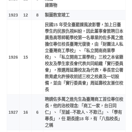
建築物
1923
12
8
製圖教室竣工
民國15 年受全臺罷課風波影響，加上日臺
學生的民族仇視糾紛，因此董事會敦聘日本
廣島高等師範學校第一名畢業的佐多萬之進
擔任專任校長臺灣光復後，由「財團法人私
立臺灣商工學校」、「私立開南商業學
1926
15
校」、「私立開南工業學校」三校之本省籍
校友及學生家長會代表共同組織「實行委員
會」，推選周延壽校友為代表，奉長官公署
教育處允許接收前述三校之校產及一切設
備，並由「實行委員會」周延壽校友兼任校
長
聘請佐多萬之進先生為臺灣商工首位專任校
長，他的治校理念:「商工一家，台日同
1927
16
6
仁」、「至誠─不欺人、不欺己」、「學有
專長」，任 期長達18 年，有「八指校長」
之稱