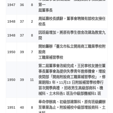
1947
36
8
第一
屆董事長
周延壽校長請辭，董事會聘陳有諒校友接任
1948
37
2
校長
因班級增加，將原有學生宿舍改建為教室九
1948
37
8
間
開始籌辦「臺北市私立開南商工職業學校附
1950
39
7
設商
工職業補習學校
第二屆董事會改組完成，王民寧校友連任董
事長董事會為提供失學青年進修機會，增設
夜間部「開南附設商工職業補習學校」，修
1950
39
11
業期限3 年。11月13 日附設補習學校舉行
首次開學典禮 ，招收男生高級部商科、機
械科、土木科各1 班及中級部機械科1 班
奉命停辦高、初級部建築科，原有班級續辦
1951
40
8
至畢業為止。附設補校中級部增設商科、土