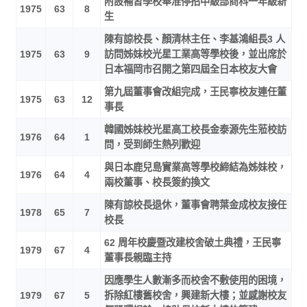
附設補習學校奉准停招中級部商科一年級新
1975
63
8
生
陳有諒校長、顏清林主任、李基鴻組長3 人
1975
63
9
訪問姊妹校光星工業高等學校後，並出席於
日本福岡市召開之第四屆全日本校友大會
第九屆董事會改組完成，王民寧校友連任董
1975
63
12
事長
韓國姊妹校光星高工校長金泰源先生蒞校訪
1976
64
1
問，受到師生熱列歡迎
與日本鹿兒島實業高等學校締結為姊妹校，
1976
64
4
兩校董事、校長簽約換文
陳有諒校長退休，董事會聘葉金成校友接任
1978
65
7
校長
62 周年校慶暨改建校舍破土典禮，王民寧
1979
67
4
董事長親臨主持
因應學生人數漸多而校舍不敷使用的困境，
1979
67
5
拆除紅樓舊校舍，興建新大樓；並感謝校友