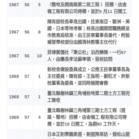
1967
56
5
（整地及開南路第二段工程 ）招標，由金
嶺工程有限公司得標，並於5 月11 日開工
陳有諒校長奉准出國，往東南亞、歐洲、美
國、日本等地考察；校長出國期間職務經呈
1967
56
8
市教育局核准，由王民寧董事長兼代，附設
補習學校部份由顏清林教導主任代行
菲律賓僑社「秉公社」泊西樂隊，一行67
1967
56
10
人，由團長李法蘇率領，蒞校訪問
新校舍建設委員成立，公推王民寧董事長為
1968
57
1
主任委員，陳有諒、王吳明、劉旺才、許新
枝董事為委員，並同時展開會務
臺北縣樹林鎮三角埔校地第二期土方工程完
1968
57
1
工檢收
臺北縣樹林鎮三角埔第三期土方工程（道
1968
57
4
路、整地）招標，由金嶺工 程有限公司得
標，並於18 日開工，為期90 工作天。
日本正則學園柔道、劍道隊來訪，假松山道