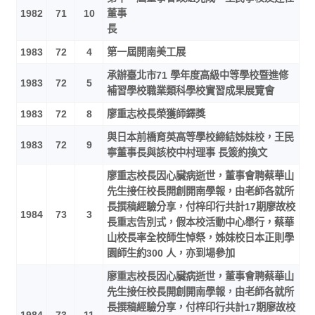
1982
71
10
董事
長
1983
72
4
第一屆開南美工展
承辦臺北市71 學年度高級中等學校暨進修
1983
72
5
補習學校職業類科學校實習成果展覽會
1983
72
8
廖重志校長榮獲師鐸獎
與日本前橋育英高等學校締結姊妹校，王民
1983
72
9
寧董事長與該校中村理事 長簽約換文
廖重志校長因心臟病逝世，董事會聘蔡華山
先生接任校長開創開南學報，由老師各就所
長撰稿經驗分享，付梓印行共計17期廖故校
1984
73
3
長重志告別式，假本校活動中心舉行，蔡華
山校長率全校師生悼祭，姊妹校日本正則學
園師生約300 人，亦到場參加
廖重志校長因心臟病逝世，董事會聘蔡華山
先生接任校長開創開南學報，由老師各就所
長撰稿經驗分享，付梓印行共計17期廖故校