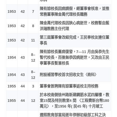
木科
陳有諒校長因病請假，經董事會核准，並推
1953
42
7
常務董事陳金萬代理校長職務
陳金萬代理校長因狹心病逝世，校務暫由藍
1953
42
8
洪瑞教務主任代理
第三屆董事會改組完成，王民寧校友連任董
1953
42
11
事長
陳有諒校長舊病復發，7—11 月由吳恭先生
8–
1954
43
暫代校長，而後無恭因病逝世，又改由王民
12
寧董事長暫兼校長
8–
1954
43
附設補習學校首次招收女生〈商科〉
12
1955
44
3
董事會敦聘陳有諒董事返校主持校務
於本校南側徐州路新建鋼筋水泥四層樓，教
1955
44
12
室15間及特別教室4 間 〈工程費新台幣180
萬元〉，至1956 年( 民45 年) 十月竣工
遵照教育部當局逐年停辦初級部工科之決