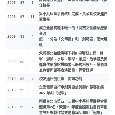
2008
97
7
任校長
第十九屆董事會改組完成，黃政哲校友連任
2008
97
11
董事長
成立全國高職中唯一的「開南文化創意產業
交流
2009
98
4
館」，分為「文傳區」和「創發區」兩大展
區
承辦臺北聽障奧運下列6 項燈號工程：射
擊、游泳、水球、手球、柔道、跆拳道及奧
2009
98
9
運會住宿旅館震動警示器規格設計、樂儀隊
並負責開閉幕表演節目，備受好評
2010
99
4
校友通訊提供線上閱讀功能
全國電動自行車創意設計與製作競賽動態
2010
99
6
36V 類組「冠軍」
榮獲台北市第四十三屆中小學科學展覽會團
2010
99
7
體獎第2名，榮獲99 年度全國電動自行車創
意設計與製作競賽動態36V 類組「冠軍」