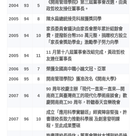
《開南管理學院》第三屆董事會改選，由黃
2004
93
5
政哲校友接任董事長。
2005
94
8
陳水扁總統接見科展獲獎同學
家長委員會議決由家長會歷年累計結餘會
2005
94
10
費，提撥新台幣350 萬元整，捐贈校方設立
「家長會獎助學金」激勵學子努力向學
11 月第十八屆董事會改組完成，黃政哲校
2005
94
11
友連任董事長
2006
95
7
榮獲全國高中職小論文冠、亞軍
2006
95
8
開南管理學院》獲准改名《開南大學》
90 周年校慶主辦「現代一直來一直來—開
2007
96
4
南商工與臺灣商工的現代化學術座談會」歡
慶開南商工90 周年，聆聽春天音樂晚會
成立「應用科學實驗班」師資陣容堅強，許
2007
96
10
書璟校長致力推動科學展 及創意發明課
程，至此成果豐碩
許書璟校長退休，董事會聘林本博副校長接