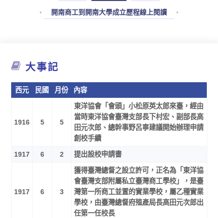
開南商工到開南大學成立歷程線上閱讀
大事記
西元
民國
月份
內容
東洋協會「會頭」小松原英太郎來臺，經由
當時東洋協會臺灣支部長下村宏、副部長高
1916
5
5
田元次郎、總幹事野呂寧建議開始辦理申請
創校手續
1917
6
2
提出設校申請書
獲得臺灣總督之設立許可，正名為「東洋協
會臺灣支部附屬私立臺灣商工學校」，是臺
1917
6
3
灣第一所商工並置的實業學校，屬乙種實業
學校，由臺灣總督府殖產局長高田元次郎出
任第一任校長