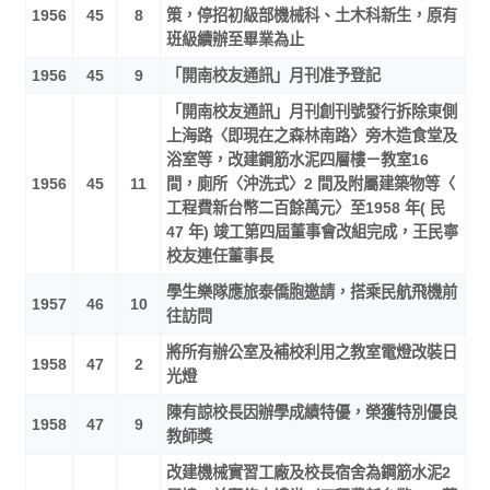
1956
45
8
策，停招初級部機械科、土木科新生，原有
班級續辦至畢業為止
1956
45
9
「開南校友通訊」月刊准予登記
「開南校友通訊」月刊創刊號發行拆除東側
上海路〈即現在之森林南路〉旁木造食堂及
浴室等，改建鋼筋水泥四層樓－教室16
1956
45
11
間，廁所〈沖洗式〉2 間及附屬建築物等〈
工程費新台幣二百餘萬元〉至1958 年( 民
47 年) 竣工第四屆董事會改組完成，王民寧
校友連任董事長
學生樂隊應旅泰僑胞邀請，搭乘民航飛機前
1957
46
10
往訪問
將所有辦公室及補校利用之教室電燈改裝日
1958
47
2
光燈
陳有諒校長因辦學成績特優，榮獲特別優良
1958
47
9
教師獎
改建機械實習工廠及校長宿舍為鋼筋水泥2