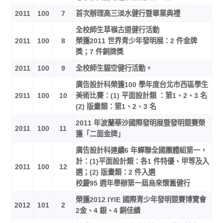
2011
100
7
首次辦理高三淡水健行暨畢業典禮
全校師生草嶺古道健行活動
2011
100
8
榮獲2011 世界青少年發明展：2 件金牌
獎；7 件銅牌獎
2011
100
9
全校師生貓空健行活動。
廣告設計科榮獲100 學年度台北市西區學生
2011
100
10
美術比賽：(1) 平面設計類 ：第1、2、3 名
(2) 版畫類：第1、2、3 名
2011 年波蘭華沙國際發明展暨發明競賽榮
2011
100
11
獲「二面金牌」
廣告設計科連續6 年蟬聯全國團體組第一，
計：(1)平面設計類：各1 件特優、甲等及入
2011
100
12
選；(2) 版畫類：2 件入選
校慶95 週年舉辦第一屆烏來懷舊健行
榮獲2012 IYIE 國際青少年發明競賽博覽會
2012
101
2
2金、4 銀、4 銅佳績