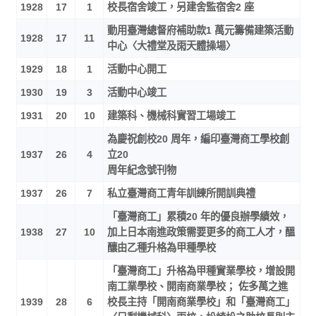
1928
17
1
校長宿舍竣工，另建舍監宿舍2 座
動用臺灣總督府補助款1 萬元籌備建築活動
1928
17
11
中心〈大禮堂及雨天體操場〉
1929
18
1
活動中心開工
1930
19
3
活動中心竣工
1931
20
10
建築科、機械科實習工場竣工
為慶祝創校20 周年，編印臺灣商工學校創
1937
26
4
立20
周年紀念號刊物
1937
26
7
私立臺灣商工青年訓練所開訓典禮
「臺灣商工」累積20 年的優良辦學績效，
1938
27
10
加上日本南進政策需要更多的商工人才，醞
釀由乙種升格為甲種學校
「臺灣商工」升格為甲種實業學校，增設開
南工業學校、開南商業學校； 佐多萬之進
1939
28
6
校長主持「開南商業學校」和「臺灣商工」