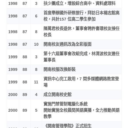
1998
87
3
扶少團成立，增設綜合高中、資料處理科
首度舉辦國外研修旅行，拜訪日本楊志館高
1998
87
6
校，共計157 位高二學生參加
陳萬君校長退休，董事會聘許書璟校友接任
1998
87
8
校長
1998
87
10
開南校友通訊改為全彩版面
第十六屆董事會改組完成，林清波校友連任
1999
88
3
董事長
1999
88
8
開南校服改換新裝
資訊中心完工啟用，7 間多媒體網路教室登
1999
88
11
場
2000
89
4
成立開南校史館
實施門禁管制電腦化系統
2000
89
5
開始實施全校晨間英語廣播，全力推動英語
教學
《開南管理學院》正式招生