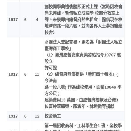
創校開學典禮後隨即正式上課〈當時因校舍
尚未興建，暫借私立成淵學 校部分教室上
1917
6
4
課。未幾即由總督府豁免租金，撥借現在校
地濟南路一段六號，並向各界人士募捐籌建
校舍〉
財團法人登記完畢，更名為「財團法人私立
臺灣商工學校」
〈1〉臺灣總督安東貞美發給指令19767 號
設立
許可證
1917
6
11
〈2〉總督府無償提供「幸町四十番地」(
今濟南
路一段六號) 作為建校使用，面積19846 平
方公尺；
建築費用13 萬圓，由總督府撥款及台灣3
位富紳辜顯榮、顏雲年、林熊徵等捐獻
1917
6
12
校舍動工
第一屆招收商科、工科學生各1 班，全校學