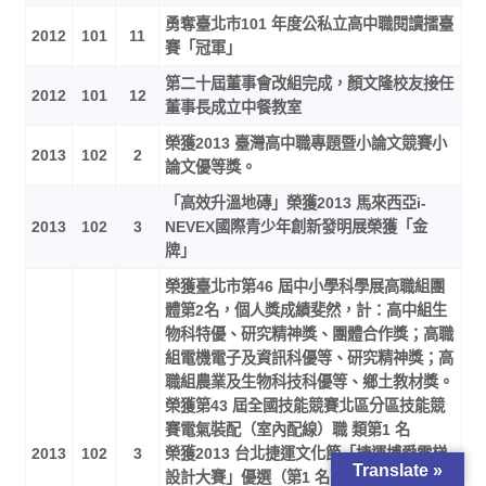
勇奪臺北市101 年度公私立高中職閱讀擂臺
2012
101
11
賽「冠軍」
第二十屆董事會改組完成，顏文隆校友接任
2012
101
12
董事長成立中餐教室
榮獲2013 臺灣高中職專題暨小論文競賽小
2013
102
2
論文優等獎。
「高效升溫地磚」榮獲2013 馬來西亞i-
2013
102
3
NEVEX國際青少年創新發明展榮獲「金
牌」
榮獲臺北市第46 屆中小學科學展高職組團
體第2名，個人獎成績斐然，計：高中組生
物科特優、研究精神獎、團體合作獎；高職
組電機電子及資訊科優等、研究精神獎；高
職組農業及生物科技科優等、鄉土教材獎。
榮獲第43 屆全國技能競賽北區分區技能競
賽電氣裝配（室內配線）職 類第1 名
2013
102
3
榮獲2013 台北捷運文化節「捷運博愛電梯
Translate »
設計大賽」優選（第1 名）