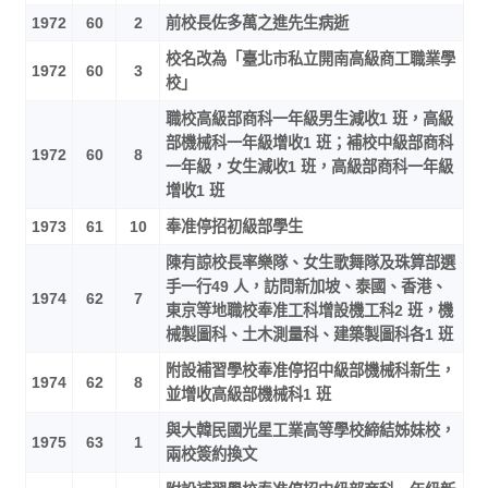
1972
60
2
前校長佐多萬之進先生病逝
校名改為「臺北市私立開南高級商工職業學
1972
60
3
校」
職校高級部商科一年級男生減收1 班，高級
部機械科一年級增收1 班；補校中級部商科
1972
60
8
一年級，女生減收1 班，高級部商科一年級
增收1 班
1973
61
10
奉准停招初級部學生
陳有諒校長率樂隊、女生歌舞隊及珠算部選
手一行49 人，訪問新加坡、泰國、香港、
1974
62
7
東京等地職校奉准工科增設機工科2 班，機
械製圖科、土木測量科、建築製圖科各1 班
附設補習學校奉准停招中級部機械科新生，
1974
62
8
並增收高級部機械科1 班
與大韓民國光星工業高等學校締結姊妹校，
1975
63
1
兩校簽約換文