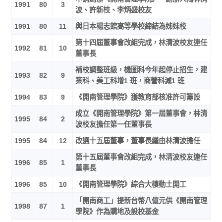
1991
80
3
波、許新枝、李炳盛校友
1991
80
11
與日本楊志館高等學校締結為姊妹校
第十四屆董事會改組完成，林清波校友連任
1992
81
10
董事長
補校調整班級，機圖科今年起停止招生，建
1993
82
9
築科、美工科增1 班，商營科減1 班
1994
83
9
《開南管理學院》獲教育部核准許可籌設
成立《開南管理學院》第一屆董事會，林清
1995
84
2
波校友擔任第一任董事長
1995
84
12
改選十五屆董事，董事長繼由林清波擔任
第十五屆董事會改組完成，林清波校友連任
1996
85
1
董事長
1996
85
10
《開南管理學院》綜合大樓動土開工
「開南商工」提新台幣八億元供《開南管理
1998
87
1
學院》作為購地及設校基金