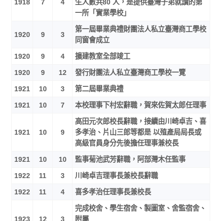
1918
7
4
生人數共80 人，是提供臺灣子弟就讀的第
一所「實業學校」
第一屆畢業典禮財團法人私立臺灣商工學校
1920
9
3
同窗會成立
1920
9
4
擴建教室全部竣工
1920
9
12
發行財團法人私立臺灣商工學校一覽
1921
10
3
第二屆畢業典禮
1921
10
7
本校理事下村宏辭職，賀來佐賀太郎任理事
高田元次郎校長辭職，接續由川崎卓吉、喜
1921
10
9
多孝治、片山三郎等都是 以殖產局局長或
高級官員身分先後擔任理事兼校長
1921
10
10
監事菊池武芳辭職，阿部灣木任監事
1922
11
3
川崎卓吉理事長兼校長辭職
1922
11
4
喜多孝治任理事長兼校長
完成校舍、學生宿舍、製圖室、舍監宿舍、
1923
12
3
附屬