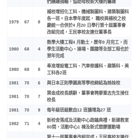
們踴躍捐輸，協助母校新大樓的籌建
補校增招化工科、機械製圖科、建築製圖科
各一班。自本學年度起， 職校與補校之校
1979
67
8
慶統一合併於4 月20 日舉行第十屆董事會
改組完成，王民寧校友連任董事長
教學大樓工程4 月動土，歷年9 月完工，而
1980
68
4
學生活動中心、操場、圍牆等全部工程也於
翌年完成
奉准增設電工科、汽車修護科、建築科、美
1980
68
8
工科各2班
1981
70
6
與日本正則學園高等學校締結為姊妹校
葉金成校長請辭，董事會聘廖重志先生接任
1981
70
7
校長
1981
70
9
每年級班級數由12 班擴增為27 班
新校舍落成及活動中心啟鑰典禮，新建教室
1982
71
4
80間，活動中心1 棟及新式塑膠運動場
第十一屆董事會改組完成，王民寧校友連任