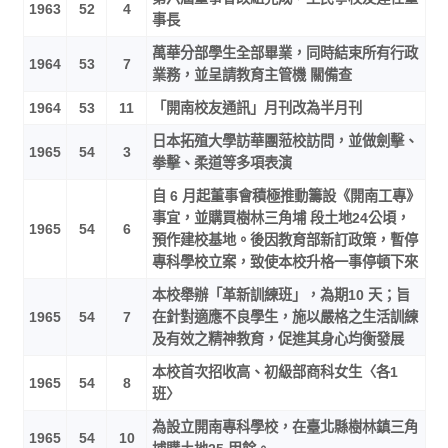
1963
52
4
事長
萬華分部學生全部畢業，同時結束所有行政
1964
53
7
業務，並呈請教育主管機 關備查
1964
53
11
「開南校友通訊」月刊改為半月刊
日本拓殖大學訪華團蒞校訪問，並做劍擊、
1965
54
3
拳擊、柔道等多項表演
自 6 月起董事會積極推動籌設《開南工專》
事宜，並購買樹林三角埔 段土地24公頃，
1965
54
6
預作建校基地。後因教育部新訂政策，暫停
專科學校立案，致使本校升格一事停頓下來
本校舉辦「革新訓練班」，為期10 天；旨
1965
54
7
在針對適應不良學生，施以嚴格之生活訓練
及有效之精神教育，促進其身心均衡發展
本校首次招收高、初級部商科女生〈各1
1965
54
8
班〉
為設立開南專科學校，在臺北縣樹林鎮三角
1965
54
10