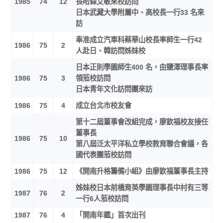
1985
74
12
長哈森艾敏來校訪問
日本武藏大學附屬中、高校長一行33 名來
訪
奉准成立汽車科蔡華山校長率師生一行42
1986
75
2
人赴日、韓訪問姊妹校
日本正則學園師生400 名，由鹽澤理事長率
1986
75
3
領蒞校訪問
日本青年文化訪問團來訪
1986
75
4
成立台北市校友會
第十二屆董事會改組完成，廖欽福校友接任
董事長
1986
75
10
第八屆泛太平洋私立學校教育聯合會議，各
國代表團蒞校訪問
1986
75
12
《開南升格籌備小組》由廖欽福董事長主持
姊妹校日本前橋育英學園理事長中村有三等
1987
76
2
一行6人蒞校訪問
1987
76
4
「開南年鑑」首次出刊