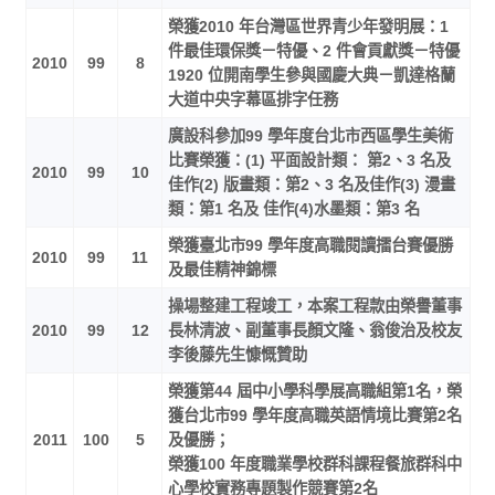
榮獲2010 年台灣區世界青少年發明展：1
件最佳環保獎－特優、2 件會貢獻獎－特優
2010
99
8
1920 位開南學生參與國慶大典－凱達格蘭
大道中央字幕區排字任務
廣設科參加99 學年度台北市西區學生美術
比賽榮獲：(1) 平面設計類： 第2、3 名及
2010
99
10
佳作(2) 版畫類：第2、3 名及佳作(3) 漫畫
類：第1 名及 佳作(4)水墨類：第3 名
榮獲臺北市99 學年度高職閱讀擂台賽優勝
2010
99
11
及最佳精神錦標
操場整建工程竣工，本案工程款由榮譽董事
2010
99
12
長林清波、副董事長顏文隆、翁俊治及校友
李後藤先生慷慨贊助
榮獲第44 屆中小學科學展高職組第1名，榮
獲台北市99 學年度高職英語情境比賽第2名
2011
100
5
及優勝；
榮獲100 年度職業學校群科課程餐旅群科中
心學校實務專題製作競賽第2名