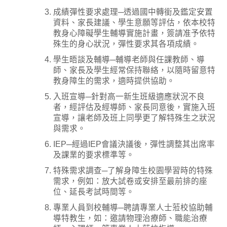
成績彈性要求處理─透過國中轉銜及鑑定安置
資料、家長建議、學生意願等評估，依本校特
教身心障礙學生輔導實施計畫，簽請准予依特
殊生的身心狀況，彈性要求其各項成績。
學生晤談及輔導─輔導老師與任課教師、導
師、家長及學生經常保持聯絡，以隨時留意特
教身障生的需求，適時提供協助。
入班宣導─針對高一新生班級適應狀況不良
者，經評估及經導師、家長同意後，實施入班
宣導，讓老師及班上同學更了解特殊生之狀況
與需求。
IEP─經過IEP會議決議後，彈性調整其出席率
及課業的要求標準等。
特殊需求調查─了解身障生校園學習時的特殊
需求，例如：放大試卷或安排至最前排的座
位、延長考試時間等。
專業人員到校輔導─聘請專業人士蒞校協助輔
導特教生，如：邀請物理治療師、職能治療