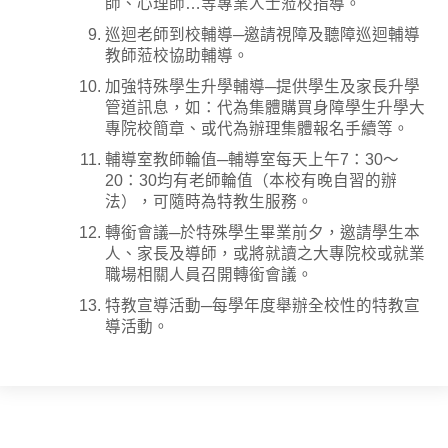
師、心理師…等專業人士蒞校指導。
巡迴老師到校輔導─邀請視障及聽障巡迴輔導
教師蒞校協助輔導。
加強特殊學生升學輔導─提供學生及家長升學
管道訊息，如：代為集體購買身障學生升學大
專院校簡章、或代為辦理集體報名手續等。
輔導室教師輪值─輔導室每天上午7：30～
20：30均有老師輪值（本校有晚自習的辦
法），可隨時為特教生服務。
轉銜會議─於特殊學生畢業前夕，邀請學生本
人、家長及導師，或將就讀之大專院校或就業
職場相關人員召開轉銜會議。
特教宣導活動─每學年度舉辦全校性的特教宣
導活動。