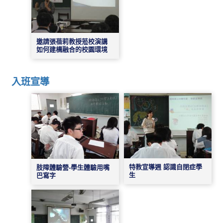
邀請張蓓莉教授蒞校演講
如何建構融合的校園環境
入班宣導
特教宣導週 認識自閉症學
肢障體驗營-學生體驗用嘴
生
巴寫字