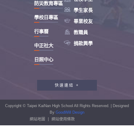
防災教育專區

學生家長
學校日專區

畢業校友

行事曆
教職員

捐款興學
中正社大
日照中心
快速連結 +
教職員工研習專區
行政會報專區
Copyright © Taipei KaiNan High School All Rights Reserved. | Designed
性別平等教育專區
By
GoodWill Design
網站地圖
|
網站使用條款
學生申訴及再申訴制度