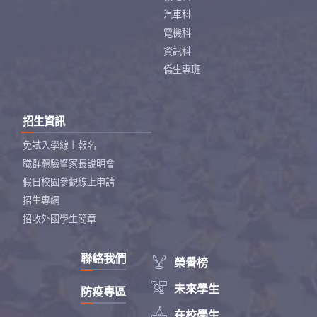
汽車科
電機科
資訊科
僑生專班
招生資訊
免試入學線上報名
職群體驗暨家長說明會
假日校園參觀線上申請
招生專網
招收外國學生簡章
聯絡我們

榮譽榜

未來學生
防疫專區

在校學生