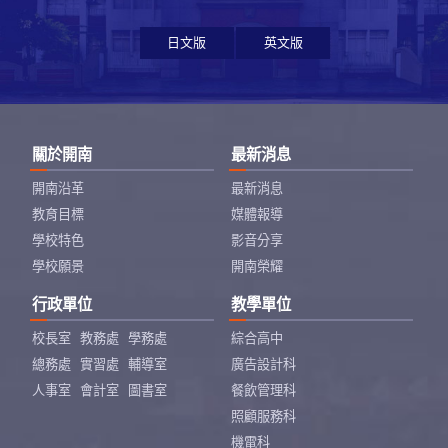
日文版
英文版
關於開南
最新消息
開南沿革
最新消息
教育目標
媒體報導
學校特色
影音分享
學校願景
開南榮耀
行政單位
教學單位
校長室
教務處
學務處
綜合高中
總務處
實習處
輔導室
廣告設計科
人事室
會計室
圖書室
餐飲管理科
照顧服務科
機電科