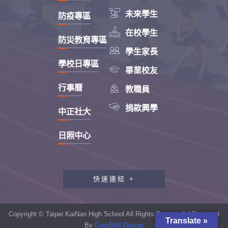

未來學生
防疫專區

在校學生
防災教育專區

學生家長
學校日專區

畢業校友

行事曆
教職員

捐款興學
中正社大
日照中心
快速連結 +
教職員工研習專區
行政會報專區
Copyright © Taipei KaiNan High School All Rights Reserved. | Designed
Translate »
性別平等教育專區
By
GoodWill Design