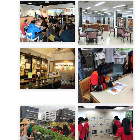
實習套房
調酒教室
幸町40咖啡室
圖書室
校史館