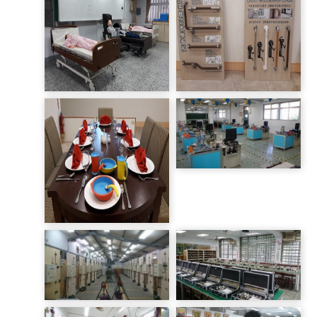
照服科-房務輔助
照服科-衛浴安全
機電整合丙級檢定工場