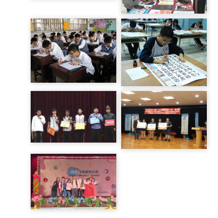
閱讀代言人成果發表獲獎
書展
晨間閱讀
藝文競賽(書法)
英語情境會話比賽
VQC全國英文單字大賽決
優勝