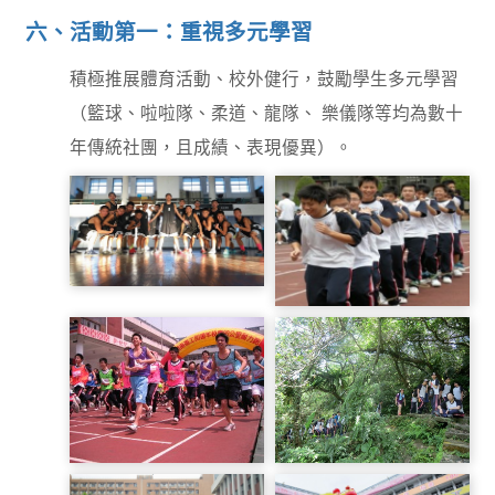
六、活動第一：重視多元學習
108英語讀者劇場比賽第
積極推展體育活動、校外健行，鼓勵學生多元學習
三名
（籃球、啦啦隊、柔道、龍隊、 樂儀隊等均為數十
年傳統社團，且成績、表現優異）。
籃球隊
協力賽跑