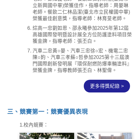
立新興國中畢)榮獲佳作，指導老師：周晏琳
老師。餐飲二仁林品潔(臺北市立民權國中畢)
榮獲最佳創意獎，指導老師：林育旻老師。
綜高一忠劉如恩、邵永曦參加2025年第12屆
高雄國際發明暨設計展全方位防護塗料項目榮
獲金牌，指導老師：張丕白。
汽車二忠黃○晏、汽車三忠徐○宏、機電二忠
陳○鈞、汽車三孝蘇○哲參加2025第十三屆澳
門國際創新發明展『環保耐燃防爆車輛塗料』
榮獲金牌，指導教師張丕白、林聖偉。
更多得獎紀錄 >
三、競賽第一：競賽優異表現
1.校內競賽：