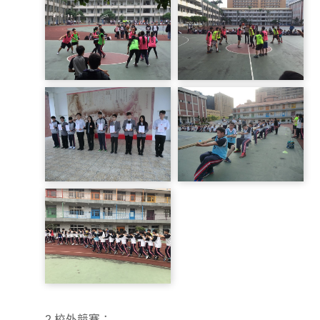
男生籃球賽
女生籃球賽
防震演習表現優異班級
拔河比賽
2.校外競賽：