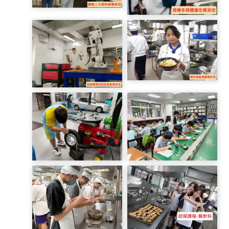
綜高科
廣設科
餐飲科
機電科
LINE_ALBUM_20241104
動力機械D1
LINE_ALBUM_0923電機
D2_251105_38
電子C3_250924_54