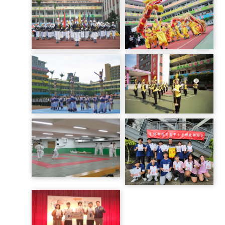
耐力賽跑
草嶺古道健行
儀隊
龍隊
啦啦隊
樂隊