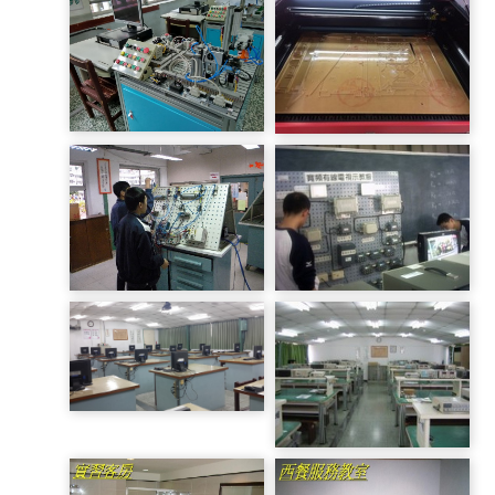
機器手臂
機電整合
雷射雕刻
氣壓配接
視聽電視實習工廠