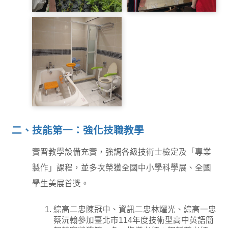
照服科-樂齡族模擬體驗
照服科-魚菜共生
照服科-樂齡族教材
二、技能第一：強化技職教學
實習教學設備充實，強調各級技術士檢定及「專業
製作」課程，並多次榮獲全國中小學科學展、全國
學生美展首獎。
照服科-浴室輔具
綜高二忠陳冠中、資訊二忠林燿光、綜高一忠
蔡沅翰參加臺北市114年度技術型高中英語簡