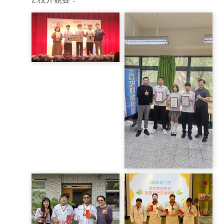
蜈蚣競走
S__177840132