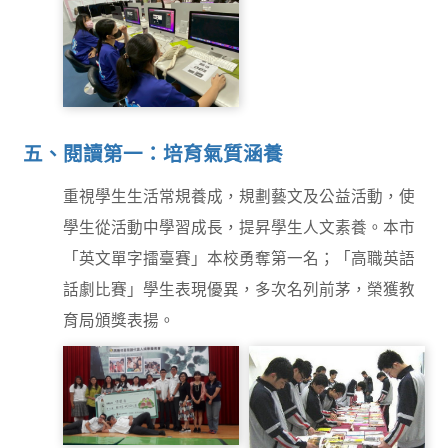
LINE_ALBUM_20251111
LINE_ALBUM_20250314
機電E2_251111_5
景興807照服_250318_17
五、閱讀第一：培育氣質涵養
LINE_ALBUM_20251017
重視學生生活常規養成，規劃藝文及公益活動，使
大同高中 第二隊 廣設
_251017_9
學生從活動中學習成長，提昇學生人文素養。本市
「英文單字擂臺賽」本校勇奪第一名；「高職英語
話劇比賽」學生表現優異，多次名列前茅，榮獲教
育局頒獎表揚。