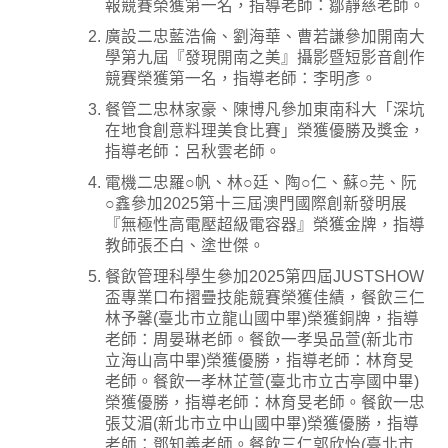
報競賽榮獲第一名，指導老師：鄒靜慈老師。
廣設二忠藍浩倫、劉海華、曹若謙參加開南大
學第九屆『發現開南之美』攝影暨短影音創作
競賽榮獲第一名，指導老師：李明彥。
餐管二忠林家豪、陳博凡參加東南科大「深坑
在地食創意料理美食比賽」榮獲優勝及獎金，
指導老師：呂秋雲老師。
電機二忠羅○帆、林○廷、陶○仁、蘇○芫、阮
○鑫參加2025第十三屆澳門國際創新發明展
『無極性高電壓超級電容器』榮獲金牌，指導
教師張丕白、塗世傑。
餐飲管理科學生參加2025第四屆JUSTSHOW
盃專業口布摺疊技能競賽榮獲佳績，餐飲三仁
林予馨(臺北市立龍山國中畢)榮獲銅牌，指導
老師：周晏琳老師。餐飲一孝吳品萱(新北市
立海山高中畢)榮獲優勝，指導老師：林育旻
老師。餐飲一孝林芷萱(臺北市立古亭國中畢)
榮獲優勝，指導老師：林育旻老師。餐飲一忠
張艾湄(新北市立中山國中畢)榮獲優勝，指導
老師：鄧知義老師。餐飲三仁郭欣怡(臺北市