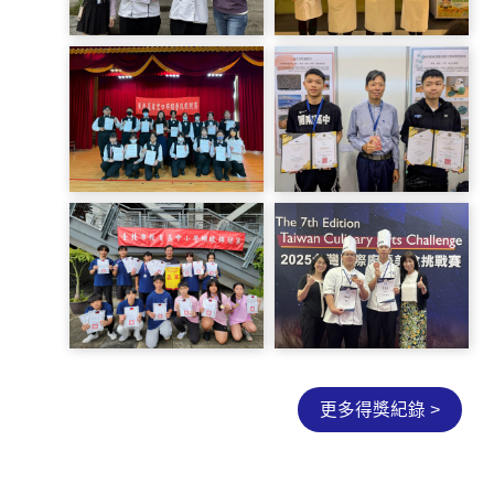
598028769_1366786098486635_1651022929541791027_n
597009862_1366777271820851
S__40763423
593943469_1364486592049919_7639035780300074933_n
S__40624152_0
更多得獎紀錄 >
538255_0
S__63381530