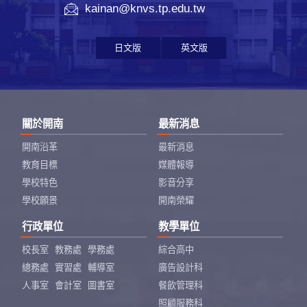
kainan@knvs.tp.edu.tw
日文版
英文版
關於開南
最新消息
開南沿革
最新消息
教育目標
媒體報導
學校特色
影音分享
學校願景
開南榮耀
行政單位
教學單位
校長室
教務處
學務處
綜合高中
總務處
實習處
輔導室
廣告設計科
人事室
會計室
圖書室
餐飲管理科
照顧服務科