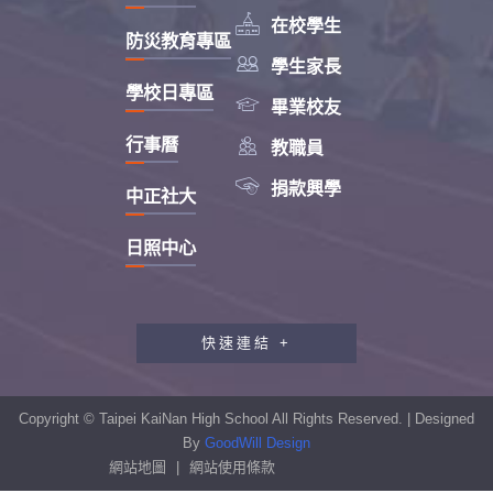

在校學生
防災教育專區

學生家長
學校日專區

畢業校友

行事曆
教職員

捐款興學
中正社大
日照中心
快速連結 +
教職員工研習專區
行政會報專區
Copyright © Taipei KaiNan High School All Rights Reserved. | Designed
性別平等教育專區
By
GoodWill Design
網站地圖
|
網站使用條款
學生申訴及再申訴制度