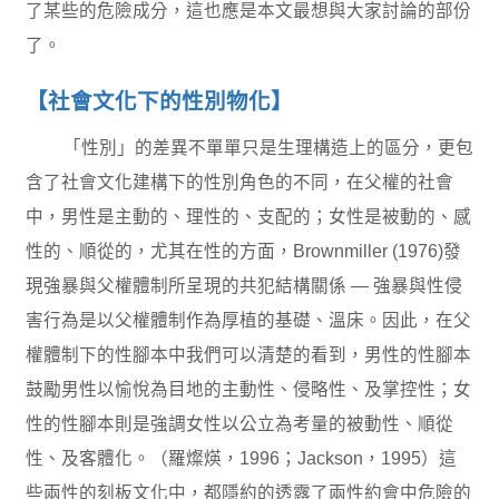
了某些的危險成分，這也應是本文最想與大家討論的部份
了。
【社會文化下的性別物化】
「性別」的差異不單單只是生理構造上的區分，更包
含了社會文化建構下的性別角色的不同，在父權的社會
中，男性是主動的、理性的、支配的；女性是被動的、感
性的、順從的，尤其在性的方面，Brownmiller (1976)發
現強暴與父權體制所呈現的共犯結構關係 — 強暴與性侵
害行為是以父權體制作為厚植的基礎、溫床。因此，在父
權體制下的性腳本中我們可以清楚的看到，男性的性腳本
鼓勵男性以愉悅為目地的主動性、侵略性、及掌控性；女
性的性腳本則是強調女性以公立為考量的被動性、順從
性、及客體化。（羅燦煐，1996；Jackson，1995）這
些兩性的刻板文化中，都隱約的透露了兩性約會中危險的