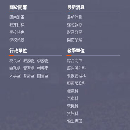
關於開南
最新消息
開南沿革
最新消息
教育目標
媒體報導
學校特色
影音分享
學校願景
開南榮耀
行政單位
教學單位
校長室
教務處
學務處
綜合高中
總務處
實習處
輔導室
廣告設計科
人事室
會計室
圖書室
餐飲管理科
照顧服務科
機電科
汽車科
電機科
資訊科
僑生專班