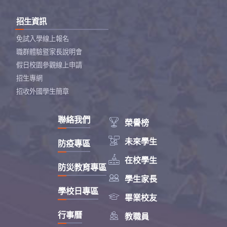
招生資訊
免試入學線上報名
職群體驗暨家長說明會
假日校園參觀線上申請
招生專網
招收外國學生簡章
聯絡我們

榮譽榜

未來學生
防疫專區

在校學生
防災教育專區

學生家長
學校日專區

畢業校友

行事曆
教職員