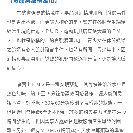
【毒品與酒精濫用】
在約會強暴的情境中，毒品與酒精濫用所引發的事件
也是曾出不窮。而更讓人擔心的是，警方在各個學生課後
經常出現的舞廳、ＰＵＢ、電動玩具店查獲大量的ＦＭ
２，也就是俗稱的「約會強暴藥丸」，青少女在休閒娛樂
之餘遭有心人設計陷害事件，也時有所聞。青少年中，因
酒精與毒品濫用而導致的犯罪問題逐年升高，更是讓人感
到憂心。
事實上ＦＭ２是一種安眠藥劑，其可快速溶於水中且
無色無味，約10至15分鐘後藥效開始發作，讓人感到意
識不清、想睡覺，30至60分鐘後則呈現昏迷的狀態，一
但昏迷則會持續6至8個小時，許多的約會暴力就是在這段
時間發生的，但因當事人處於昏迷狀態而產生舉證的困
難。另外，還有ＭＤＭＡ(搖頭丸)、天使塵等類型的興奮