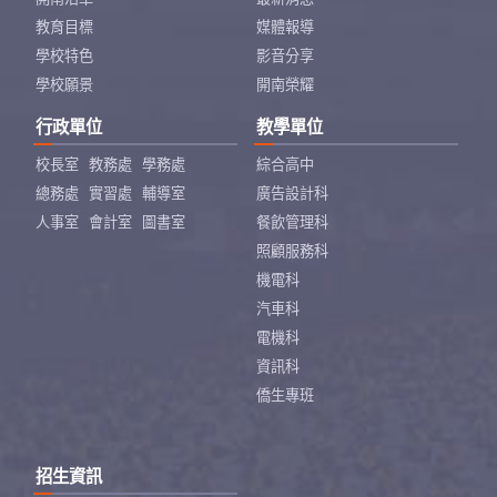
教育目標
媒體報導
學校特色
影音分享
學校願景
開南榮耀
行政單位
教學單位
校長室
教務處
學務處
綜合高中
總務處
實習處
輔導室
廣告設計科
人事室
會計室
圖書室
餐飲管理科
照顧服務科
機電科
汽車科
電機科
資訊科
僑生專班
招生資訊