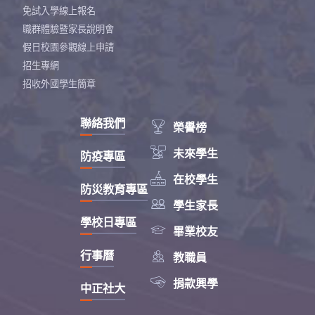
免試入學線上報名
職群體驗暨家長說明會
假日校園參觀線上申請
招生專網
招收外國學生簡章
聯絡我們

榮譽榜

未來學生
防疫專區

在校學生
防災教育專區

學生家長
學校日專區

畢業校友

行事曆
教職員

捐款興學
中正社大