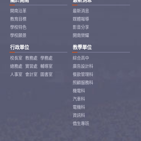
關於開南
最新消息
開南沿革
最新消息
教育目標
媒體報導
學校特色
影音分享
學校願景
開南榮耀
行政單位
教學單位
校長室
教務處
學務處
綜合高中
總務處
實習處
輔導室
廣告設計科
人事室
會計室
圖書室
餐飲管理科
照顧服務科
機電科
汽車科
電機科
資訊科
僑生專班