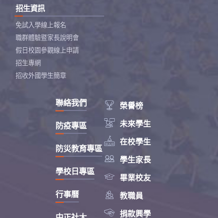
招生資訊
免試入學線上報名
職群體驗暨家長說明會
假日校園參觀線上申請
招生專網
招收外國學生簡章
聯絡我們

榮譽榜

未來學生
防疫專區

在校學生
防災教育專區

學生家長
學校日專區

畢業校友

行事曆
教職員

捐款興學
中正社大