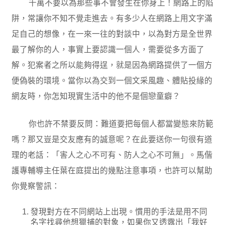
千萬不要以為那些事不會發生在你身上！網路上的陷
阱，常讓你不知不覺走進去。有多少人在網路上用文字滿
足自己的想像，在一來一往的對談中，以為對方是全世界
最了解你的人，事實上要認識一個人，需要從多方面了
解。犯案者之所以能夠得逞，就是因為網路提供了一個方
便偽裝的環境。當你以為交到一個文采風趣、體貼投緣的
網友時，你怎知現實生活中的他不是個戀童癖？
你也許不禁要反問：難道要把每個人都當變態來防範
嗎？那又豈是交友應有的誠意呢？在此要送你一句很有道
理的老話：「害人之心不可有、防人之心不可無」。馬偕
護專輔導主任葉在庭提出的幾點注意事項，也許可以幫助
你覺察警訊：
發現對方在不同網站上出現。慣用的手法是用不同
名字找尋他想獵捕的對象，如果你又透露出「我好