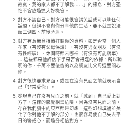
寂寞、我的家人都不了解我……」的訊息，對方恐
怕不會放過這大好機會。
對方不談自己。對方可能很會講笑話或可以聊任何
話題，但絕不會與你分享他的生活，要不就是說法
顛三倒四、前後矛盾。
對方有意無意持續打聽你的資料。如是否常一個人
在家（有沒有父母保護）、有沒有男女朋友（有沒
有性經驗）、休閒時都去哪裡（有沒有可能落單）
….這些都是他評估下手是否會得逞的依據。所以聰
明的你，千萬不要傻傻的以為網友比父母還要關心
你。
對方很快要求見面，或是在沒有見面之前就表示自
己「非常愛你」。
發現自己在沒有見面之前，就「感到」自己愛上對
方了。這樣的感覺相當危險，因為沒有見面之前，
存在我們腦中的東西都是幻想，這些幻想填補並美
化了你對他不了解的部分，也很容易使自己失去平
日的警戒心，而過分相信對方。