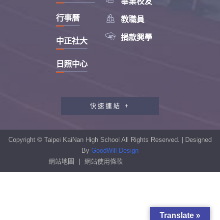
畢業校友

行事曆
教職員

捐款興學
中正社大
日照中心
快速連結 +
教職員工研習專區
行政會報專區
Copyright © Taipei KaiNan High School All Rights Reserved. | Designed
性別平等教育專區
By
GoodWill Design
網站地圖
|
網站使用條款
學生申訴及再申訴制度
資訊安全宣導專區
校園反霸凌專區
Translate »