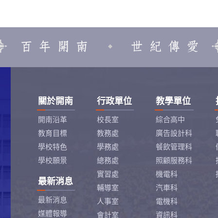
關於開南
行政單位
教學單位
開南沿革
校長室
綜合高中
教育目標
教務處
廣告設計科
學校特色
學務處
餐飲管理科
學校願景
總務處
照顧服務科
實習處
機電科
最新消息
輔導室
汽車科
最新消息
人事室
電機科
媒體報導
會計室
資訊科