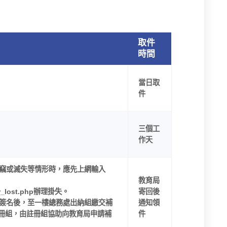
取件
時間
當日取
件
三個工
作天
被竊或滅失等情形時，應先上網輸入
教育局
ister_lost.php辦理掛失。
寄回後
師簽名後，至一樓總務處出納組繳交補
通知領
註冊組，由註冊組協助向教育局申請補
件