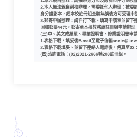
1.本人親自辦理：請攜帶身分證及應備證件等到校
2.本人無法親自到校辦理，需委託他人辦理：被委
身分證影本，經本校註冊組查驗無誤後方可受理申
3.郵寄申辦辦理：請自行下載、填寫申請表並留下
回郵郵票44元，郵寄至本校教務處註冊組申請辦理
(三)中、英文成績單、畢業證明書、修業證明書申
1.表格下載，填妥後E-mail至電子信箱annie@knv
2.表格下載填妥、並留下連絡人電話後，傳真至02-23
(四)洽詢電話：(02)2321-2666轉208註冊組。