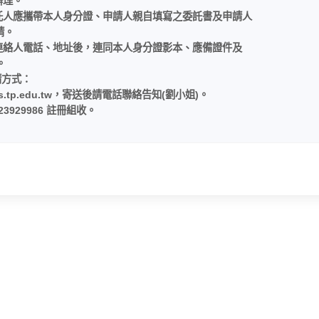
辦理。
託人應攜帶本人身分證、申請人親自填寫之委託書及申請人
請。
連絡人電話、地址後，連同本人身分證影本、應備證件及
。
請方式：
s.tp.edu.tw，寄送後請電話聯絡告知(劉小姐)。
929986 註冊組收。