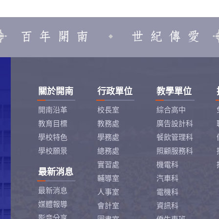
關於開南
行政單位
教學單位
開南沿革
校長室
綜合高中
教育目標
教務處
廣告設計科
學校特色
學務處
餐飲管理科
學校願景
總務處
照顧服務科
實習處
機電科
最新消息
輔導室
汽車科
最新消息
人事室
電機科
媒體報導
會計室
資訊科
影音分享