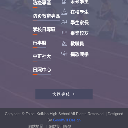

未來學生
防疫專區

在校學生
防災教育專區

學生家長
學校日專區

畢業校友

行事曆
教職員

捐款興學
中正社大
日照中心
快速連結 +
教職員工研習專區
行政會報專區
Copyright © Taipei KaiNan High School All Rights Reserved. | Designed
性別平等教育專區
By
GoodWill Design
網站地圖
|
網站使用條款