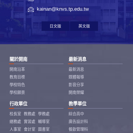
kainan@knvs.tp.edu.tw
日文版
英文版
關於開南
最新消息
開南沿革
最新消息
教育目標
媒體報導
學校特色
影音分享
學校願景
開南榮耀
行政單位
教學單位
校長室
教務處
學務處
綜合高中
總務處
實習處
輔導室
廣告設計科
人事室
會計室
圖書室
餐飲管理科