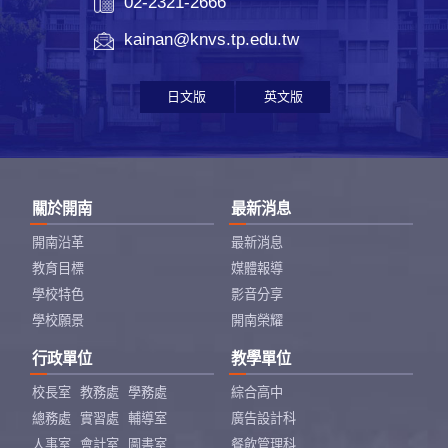
02-2321-2666
kainan@knvs.tp.edu.tw
日文版
英文版
關於開南
最新消息
開南沿革
最新消息
教育目標
媒體報導
學校特色
影音分享
學校願景
開南榮耀
行政單位
教學單位
校長室
教務處
學務處
綜合高中
總務處
實習處
輔導室
廣告設計科
人事室
會計室
圖書室
餐飲管理科