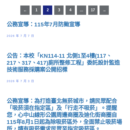
←
1
2
3
4
...
17
→
公務宣導：115年7月防颱宣導
2026 年 7 月 7 日
公告：本校「KN114-11 北側1至4樓(117、
217、317、417)廁所整修工程」委託設計監造
技術服務採購案公開招標
2026 年 7 月 3 日
公務宣導：為打造臺北無菸城市，請民眾配合
「吸菸須在指定區」及「行走不吸菸」。提醒
您，心中山線形公園周邊商圈及迪化街商圈自
115年8月1日起為除吸菸區外，全面禁止吸菸場
所，請有吸菸需求民眾至指定吸菸區。