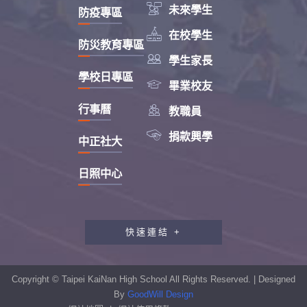

未來學生
防疫專區

在校學生
防災教育專區

學生家長
學校日專區

畢業校友

行事曆
教職員

捐款興學
中正社大
日照中心
快速連結 +
教職員工研習專區
行政會報專區
Copyright © Taipei KaiNan High School All Rights Reserved. | Designed
性別平等教育專區
By
GoodWill Design